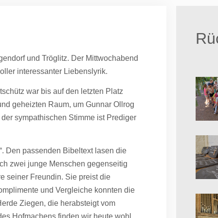
Rüc
gendorf und Tröglitz. Der Mittwochabend
oller interessanter Liebenslyrik.
schütz war bis auf den letzten Platz
 und geheizten Raum, um Gunnar Ollrog
 der sympathischen Stimme ist Prediger
“. Den passenden Bibeltext lasen die
ch zwei junge Menschen gegenseitig
 seiner Freundin. Sie preist die
omplimente und Vergleiche konnten die
Herde Ziegen, die herabsteigt vom
 des Hofmachens finden wir heute wohl