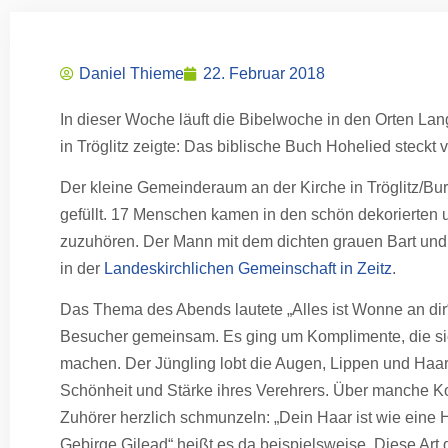
Daniel Thieme
22. Februar 2018
In dieser Woche läuft die Bibelwoche in den Orten Lan
in Tröglitz zeigte: Das biblische Buch Hohelied steckt v
Der kleine Gemeinderaum an der Kirche in Tröglitz/Burt
gefüllt. 17 Menschen kamen in den schön dekorierten
zuzuhören. Der Mann mit dem dichten grauen Bart und
in der
Landeskirchlichen Gemeinschaft in Zeitz
.
Das Thema des Abends lautete „Alles ist Wonne an dir
Besucher gemeinsam. Es ging um Komplimente, die si
machen. Der Jüngling lobt die Augen, Lippen und Haare
Schönheit und Stärke ihres Verehrers. Über manche K
Zuhörer herzlich schmunzeln: „Dein Haar ist wie eine 
Gebirge Gilead“ heißt es da beispielsweise. Diese Art