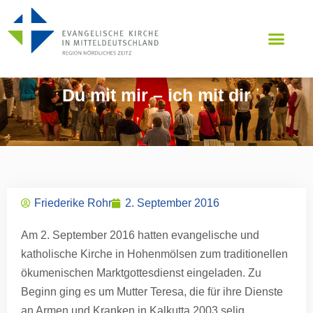
Unsere Region
Du mit mir – ich mit dir
Friederike Rohr
2. September 2016
Am 2. September 2016 hatten evangelische und
katholische Kirche in Hohenmölsen zum traditionellen
ökumenischen Marktgottesdienst eingeladen. Zu
Beginn ging es um Mutter Teresa, die für ihre Dienste
an Armen und Kranken in Kalkutta 2003 selig