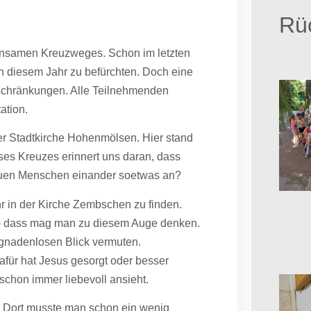
Rüc
insamen Kreuzweges. Schon im letzten
 in diesem Jahr zu befürchten. Doch eine
inschränkungen. Alle Teilnehmenden
ation.
der Stadtkirche Hohenmölsen. Hier stand
ses Kreuzes erinnert uns daran, dass
tuen Menschen einander soetwas an?
hr in der Kirche Zembschen zu finden.
es – dass mag man zu diesem Auge denken.
gnadenlosen Blick vermuten.
afür hat Jesus gesorgt oder besser
schon immer liebevoll ansieht.
n. Dort musste man schon ein wenig